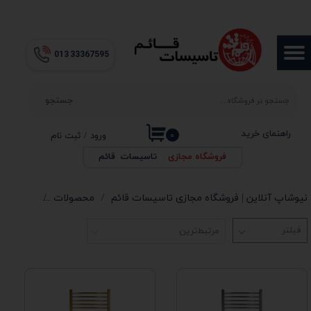
حساب کاربری من
013​​​​​​​ 33367595
تغییر گذر واژه
سفارشات
جستجو
خروج از حساب کاربری
راهنمای خرید
۰
ورود
/
ثبت نام
فروشگاه مجازی
|
تاسیسات قائم
نیوشاپ آنلاین | فروشگاه مجازی تاسیسات قائم
محصولات
محصولات
مرتبط‌ترین