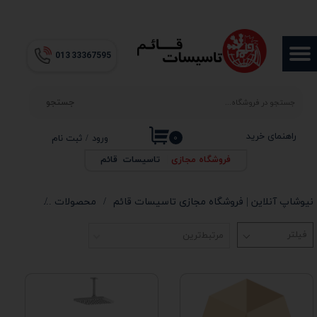
حساب کاربری من
013​​​​​​​ 33367595
تغییر گذر واژه
سفارشات
جستجو
خروج از حساب کاربری
راهنمای خرید
۰
ورود
/
ثبت نام
فروشگاه مجازی
|
تاسیسات قائم
نیوشاپ آنلاین | فروشگاه مجازی تاسیسات قائم
محصولات
شیرآلات
مرتبط‌ترین