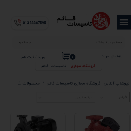
حساب کاربری من
013​​​​​​​ 33367595
تغییر گذر واژه
سفارشات
جستجو
خروج از حساب کاربری
راهنمای خرید
۰
ورود
/
ثبت نام
فروشگاه مجازی
|
تاسیسات قائم
نیوشاپ آنلاین | فروشگاه مجازی تاسیسات قائم
محصولات
الکتروپمپ
مرتبط‌ترین