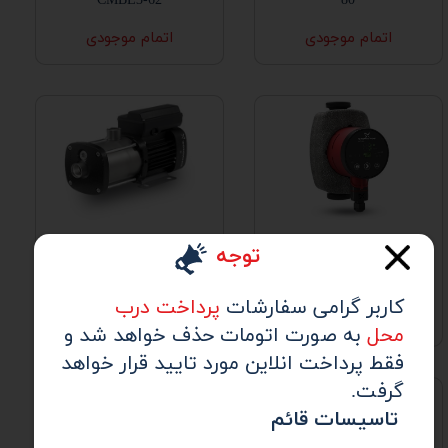
CMBE3-62
80
اتمام موجودی
اتمام موجودی
پمپ سیرکوله
پمپ افقی طبقاتی
توجه
گراندفوس مدل
گراندفوس مدل CM5-2
ALPHA125-40
کاربر گرامی سفارشات
پرداخت درب
اتمام موجودی
اتمام موجودی
محل
به صورت اتومات حذف خواهد شد و
فقط پرداخت انلاین مورد تایید قرار خواهد
گرفت.
​​​​​​​
تاسیسات قائم​​​​​​​