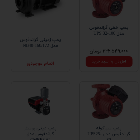
پمپ خطی گراندفوس
مدل UPS 32-100
پمپ زمینی گراندفوس
مدل NB40-160/172
۲۲۶,۵۴۹,۰۰۰ تومان
افزودن به سبد خرید
اتمام موجودی
پمپ سیرکوله
پمپ مینی بوستر
گراندفوس مدل UPS25-
گراندفوس مدل