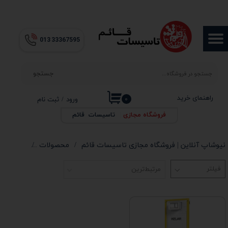
حساب کاربری من
013​​​​​​​ 33367595
تغییر گذر واژه
سفارشات
جستجو
خروج از حساب کاربری
راهنمای خرید
۰
ورود
/
ثبت نام
فروشگاه مجازی
|
تاسیسات قائم
نیوشاپ آنلاین | فروشگاه مجازی تاسیسات قائم
محصولات
وال هنگ
مرتبط‌ترین