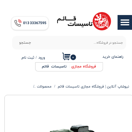
حساب کاربری من
013​​​​​​​ 33367595
تغییر گذر واژه
سفارشات
جستجو
خروج از حساب کاربری
راهنمای خرید
۰
ورود
/
ثبت نام
فروشگاه مجازی
|
تاسیسات قائم
نیوشاپ آنلاین | فروشگاه مجازی تاسیسات قائم
محصولات
الکتروپمپ ها
پمپ