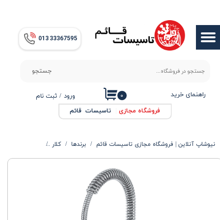
حساب کاربری من
013​​​​​​​ 33367595
تغییر گذر واژه
سفارشات
جستجو
خروج از حساب کاربری
راهنمای خرید
۰
ورود
/
ثبت نام
فروشگاه مجازی
|
تاسیسات قائم
نیوشاپ آنلاین | فروشگاه مجازی تاسیسات قائم
برندها
کلار
شیر ظرفشویی جزی