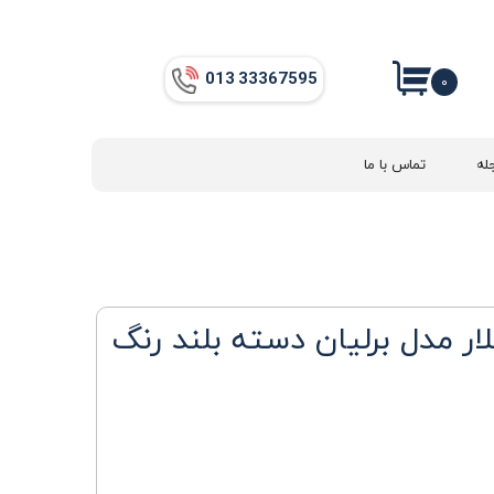
013​​​​​​​ 33367595
۰
له
تماس با ما
ر مدل برلیان دسته بلند رنگ