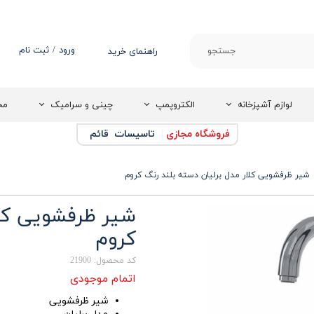
ورود
/
ثبت نام
جستجو
راهنمای خرید
حساب کاربری من
تغییر گذر واژه
لوازم آشپزخانه
الکتروپمپ
چینی و سرامیک
مج
سفارشات
فروشگاه مجازی
|
تاسیسات قائم
خروج از حساب
کاربری
شیر ظرفشویی کلار مدل برلیان دسته بلند رنگ کروم
شیر ظرفشویی کلا
کروم
کد محصول: 21900
اتمام موجودی
شیر ظرفشویی