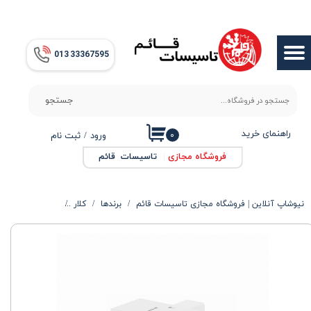
حساب کاربری من
013​​​​​​​ 33367595
تغییر گذر واژه
سفارشات
جستجو
خروج از حساب کاربری
راهنمای خرید
۰
ورود
/
ثبت نام
فروشگاه مجازی
|
تاسیسات قائم
نیوشاپ آنلاین | فروشگاه مجازی تاسیسات قائم
برندها
کلار
شیر دوش کلار م