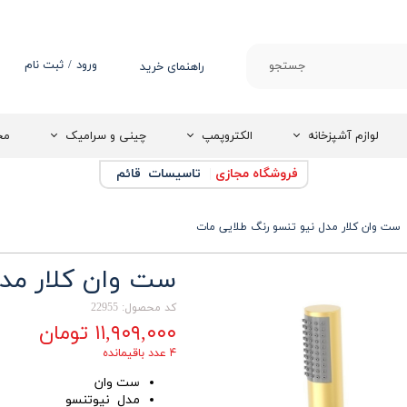
ورود
/
ثبت نام
جستجو
راهنمای خرید
حساب کاربری من
تغییر گذر واژه
لوازم آشپزخانه
الکتروپمپ
چینی و سرامیک
مج
سفارشات
فروشگاه مجازی
|
تاسیسات قائم
خروج از حساب
کاربری
ست وان کلار مدل نیو تنسو رنگ طلایی مات
ست وان کلار مدل
کد محصول: 22955
۱۱,۹۰۹,۰۰۰ تومان
۴ عدد باقیمانده
ست وان
مدل نیوتنسو