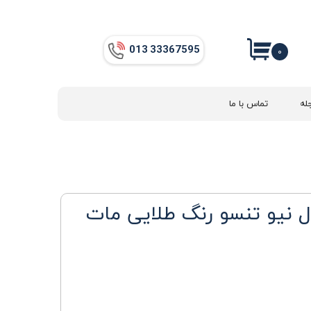
013​​​​​​​ 33367595
۰
له
تماس با ما
 نیو تنسو رنگ طلایی مات