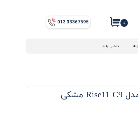
013​​​​​​​ 33367595
۰
له
تماس با ما
حوله خشک کن مدل Rise11 C9 مشکی |