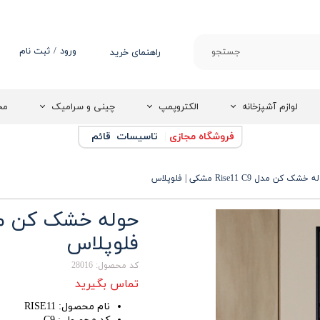
ورود
/
ثبت نام
جستجو
راهنمای خرید
حساب کاربری من
تغییر گذر واژه
لوازم آشپزخانه
الکتروپمپ
چینی و سرامیک
مج
سفارشات
فروشگاه مجازی
|
تاسیسات قائم
خروج از حساب
کاربری
خشک کن مدل Rise11 C9 مشکی | فلوپلاس
فلوپلاس
کد محصول: 28016
تماس بگیرید
نام محصول: RISE11