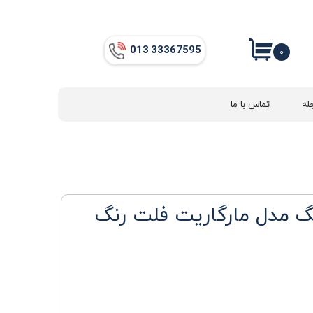
013​​​​​​​ 33367595
۰
له
تماس با ما
نگ مدل مارگاریت فلت رنگ