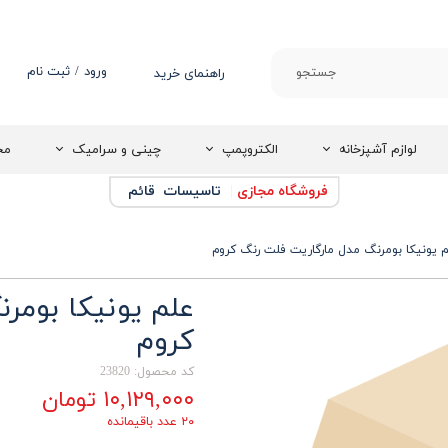
ورود
/
ثبت نام
جستجو
راهنمای خرید
حساب کاربری من
تغییر گذر واژه
لوازم آشپزخانه
الکتروپمپ
چینی و سرامیک
مج
سفارشات
فروشگاه مجازی
|
تاسیسات قائم
خروج از حساب
کاربری
 یونیکا بومرنگ مدل مارگاریت فلت رنگ کروم
علم یونیکا بومر
کروم
کد محصول: 23820
۱۰,۱۲۹,۰۰۰ تومان
۲۰ عدد باقیمانده