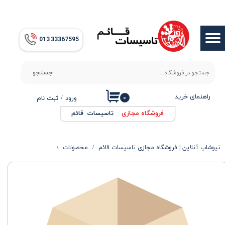
حساب کاربری من
013​​​​​​​ 33367595
تغییر گذر واژه
سفارشات
جستجو
خروج از حساب کاربری
راهنمای خرید
۰
ورود
/
ثبت نام
فروشگاه مجازی
|
تاسیسات قائم
نیوشاپ آنلاین | فروشگاه مجازی تاسیسات قائم
محصولات
آینه کوئینتو 60 سفید لیرا پارس بومرنگ