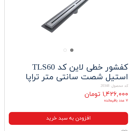
کفشور خطی لاین کد TLS60
استیل شصت سانتی متر تراپا
کد محصول: 20348
۱,۴۲۶,۰۰۰ تومان
۷ عدد باقیمانده
افزودن به سبد خرید