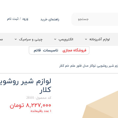
ورود
/
ثبت نام
جستجو
راهنمای خرید
حساب کاربری من
تغییر گذر واژه
لوازم آشپزخانه
الکتروپمپ
چینی و سرامیک
مج
سفارشات
فروشگاه مجازی
|
تاسیسات قائم
خروج از حساب
کاربری
زم شیر روشویی توکار مدل فلور علم خم کلار
لوازم شیر روشوی
کلار
کد محصول: 28101
۸,۲۲۷,۰۰۰ تومان
۱ عدد باقیمانده