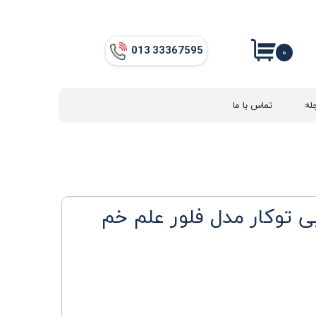
013​​​​​​​ 33367595
۰
له
تماس با ما
ی توکار مدل فلور علم خم