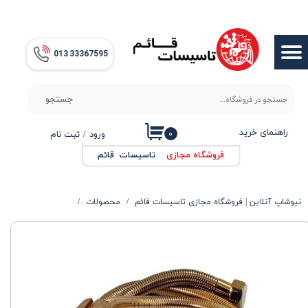
حساب کاربری من
013​​​​​​​ 33367595
تغییر گذر واژه
سفارشات
جستجو
خروج از حساب کاربری
راهنمای خرید
۰
ورود
/
ثبت نام
فروشگاه مجازی
|
تاسیسات قائم
نیوشاپ آنلاین | فروشگاه مجازی تاسیسات قائم
محصولات
شلنگ توالت طلایی ک