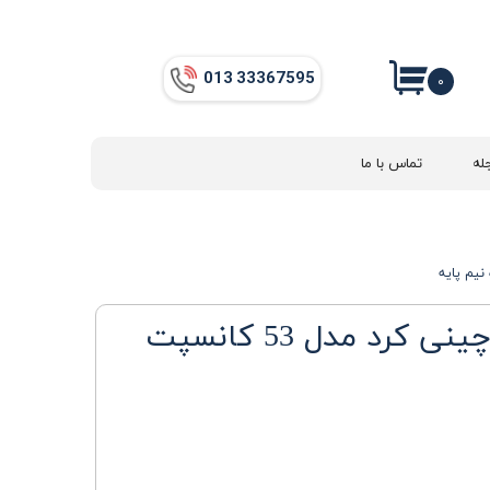
013​​​​​​​ 33367595
۰
له
تماس با ما
روشویی دیواری چینی کرد مدل 53 کانسپت