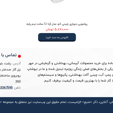
روشویی دیواری چینی کرد مدل آرتا 52 سانت نیم پایه
۵,۸۷۰,۰۰۰ تومان
افزودن به سبد خرید
تماس با م
ساده برای خرید محصولات آبرسانی، بهداشتی و گرمایشی در مهر
آدرس:
رشت، بلو
ین به یکی از بخش‌های اصلی زندگی روزمره تبدیل شده و ما در نیوشاپ
پل گاز، صدمتر ب
واع پمپ آب، چینی آلات بهداشتی، پکیج‌ها و سیستم‌های
روبروی ساختمان 
کار شما را با بهترین قیمت و کیفیت برطرف کنیم.
263
تلفن:
3367595
3
اپ آنلاین، ذکر «منبع» الزامیست، تمام حقوق اين وب‌سايت نیز متعلق به مجموعه 