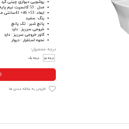
روشویی دیواری چینی کرد
مدل : 53 کانسپت نیم پایه
ابعاد: 53× 46× 41سانتی متر
رنگ: سفید
پانچ شیر : تک پانچ
خروجی سرریز : دارد
کاور خروجی سرریز : دارد
نحوه استقرار : دیوار
درجه محصول:
درجه دو
درجه یک
ا
افزودن به علاقه مندی ها