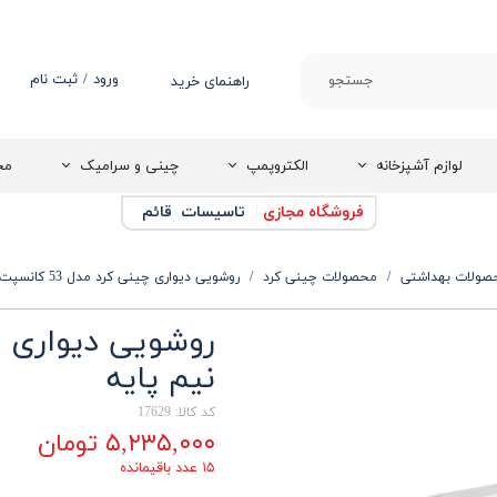
ورود
/
ثبت نام
جستجو
راهنمای خرید
حساب کاربری من
تغییر گذر واژه
لوازم آشپزخانه
الکتروپمپ
چینی و سرامیک
مج
سفارشات
فروشگاه مجازی
|
تاسیسات قائم
خروج از حساب
کاربری
صولات بهداشتی
محصولات چینی کرد
روشویی دیواری چینی کرد مدل 53 کانسپت نیم پایه
نیم پایه
کد کالا: 17629
۵,۲۳۵,۰۰۰ تومان
۱۵ عدد باقیمانده