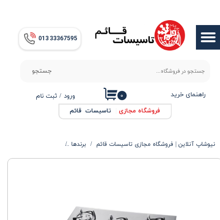
حساب کاربری من
013​​​​​​​ 33367595
تغییر گذر واژه
سفارشات
جستجو
خروج از حساب کاربری
راهنمای خرید
۰
ورود
/
ثبت نام
فروشگاه مجازی
|
تاسیسات قائم
نیوشاپ آنلاین | فروشگاه مجازی تاسیسات قائم
برندها
محصولات سارگاتی
گا