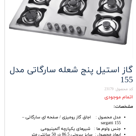
گاز استیل پنج شعله سارگاتی مدل
155
کد محصول: 23179
اتمام موجودی
مشخصات:
مدل محصول : اجاق گاز رومیزی / صفحه ای سارگاتی –
sargatti 155
جنس ولوم ها : شیرهای یکپارچه آلمینیومی
ابعاد محصول : سایز بیرونی 86.5 در 50 سانتی متر