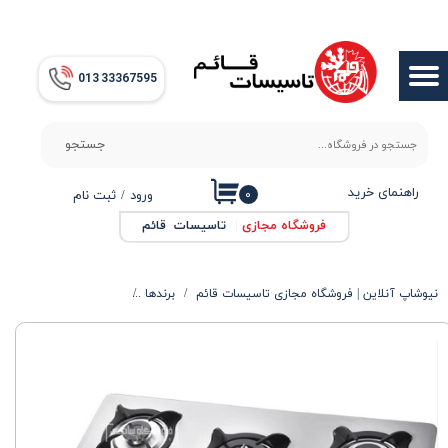
حساب کاربری من
013​​​​​​​ 33367595
تغییر گذر واژه
سفارشات
جستجو
خروج از حساب کاربری
راهنمای خرید
۰
ورود
/
ثبت نام
فروشگاه مجازی
|
تاسیسات قائم
نیوشاپ آنلاین | فروشگاه مجازی تاسیسات قائم
برندها
محصولات سارگاتی
گا