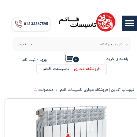
حساب کاربری من
013​​​​​​​ 33367595
تغییر گذر واژه
سفارشات
جستجو
خروج از حساب کاربری
راهنمای خرید
۰
ورود
/
ثبت نام
فروشگاه مجازی
|
تاسیسات قائم
نیوشاپ آنلاین | فروشگاه مجازی تاسیسات قائم
محصولات
محصولات گرمایشی