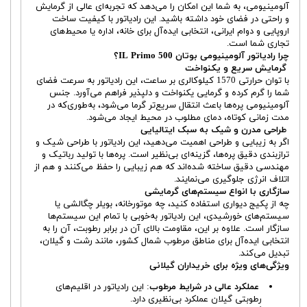
آلومینیومی، به شما این امکان را می‌دهد که تجربه‌ای عالی از گرمایش
و راحتی در فضای خود داشته باشید. این رادیاتور با کیفیت ساخت
اروپایی و دوام ایرانی، انتخابی ایده‌آل برای خانه، اداره یا محیط‌های
تجاری شما است.
چرا رادیاتور آلومینیومی بوتان IL Primo 500؟
گرمایش سریع و یکنواخت
با توان حرارتی 1570 کیلوکالری بر ساعت، این رادیاتور به سرعت فضای
شما را گرم کرده و گرمایی یکنواخت و دلپذیر فراهم می‌آورد. جنس
آلومینیومی پره‌ها باعث انتقال سریع‌تر گرما می‌شود، به‌طوری‌که در
مدت زمانی کوتاه، دمای مطلوب در محیط ایجاد می‌شود.
طراحی مدرن و شیک به سبک ایتالیایی
اگر به زیبایی و طراحی اهمیت می‌دهید، این رادیاتور با طراحی شیک و
ترازبندی دقیق پره‌ها، گزینه‌ای بی‌نظیر است. پره‌ها با تولید رباتیک و
مهندسی دقیق ساخته شده‌اند که هم زیبایی را حفظ می‌کنند و هم از
اتلاف انرژی جلوگیری می‌نمایند.
سازگاری با انواع سیستم‌های گرمایشی
چه از پکیج دیواری استفاده کنید، چه موتورخانه، بویلر چگالشی یا
سیستم‌های خورشیدی، این رادیاتور به‌خوبی با تمام این سیستم‌ها
سازگار است. علاوه بر این، مقاومت بالای آن در برابر رطوبت، آن را به
انتخابی ایده‌آل برای مناطق مرطوب شمال کشور، مانند رشت و گیلان،
تبدیل می‌کند.
ویژگی‌های ویژه برای خریداران گیلانی
عملکرد عالی در شرایط مرطوب
: این رادیاتور در اقلیم‌های
رطوبتی گیلان عملکرد بی‌نظیری دارد.