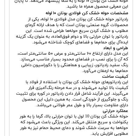
حوله خشک کن بوتان ۱۰ لوله را به شما پیشنهاد می‌دهد. تا پایان
این معرفی محصول همراه ما باشید.
مشخصات حوله خشک کن فولادی بوتان ۱۰ لوله
رادیاتور حوله خشک کن بوتان مدل فولادی ۱۰ لوله، یکی از
محصولات گروه صنعتی بوتان است که با هدف ارائه گرمای
مطلوب و خشک کردن سریع حوله‌ها طراحی شده است. این
رادیاتور با توان حرارتی بالا و دوام فوق‌العاده، به عنوان یک گزینه
ایده‌آل برای حمام‌ها و فضاهای کوچک شناخته می‌شود.
طراحی و ابعاد
این مدل دارای ارتفاع ۶۰ سانتی‌متر و عرض ۵۰ سانتی‌متر است،
که آن را برای نصب در فضاهای محدود بسیار مناسب می‌سازد.
رنگ سفید رادیاتور، زیبایی و هماهنگی را با دکوراسیون داخلی
حمام‌ها به ارمغان می‌آورد.
کیفیت ساخت
این رادیاتورهای حوله خشک کن بوتان با استفاده از فولاد با
کیفیت بالا تولید می‌شوند و در سه مرحله رنگ‌آمیزی قرار
می‌گیرند. این فرآیند شامل قرار دادن رادیاتور در کوره برای تثبیت
رنگ و جلوگیری از خوردگی است. به همین دلیل، این محصول
دارای مقاومت بسیار بالا و طول عمر طولانی می‌باشد.
عملکرد حرارتی
حوله خشک کن بوتان 10 لول با توان حرارتی بالا، گرما را به طور
یکنواخت و سریع منتقل می‌کند. این ویژگی باعث می‌شود که
حوله‌ها به سرعت خشک شوند و دمای محیط حمام نیز به طور
مطلوبی افزایش یابد.