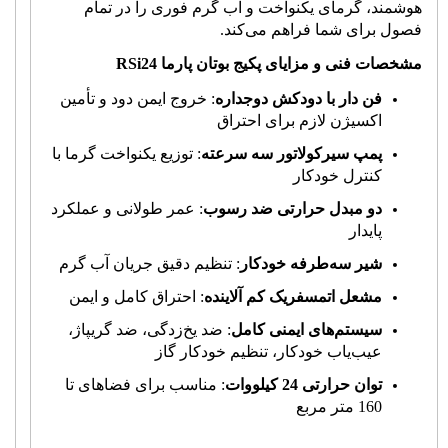
هوشمند، گرمای یکنواخت و آب گرم فوری را در تمام
فصول برای شما فراهم می‌کند.
مشخصات فنی و مزایای پکیج بوتان پارما 24
RSi
فن دار با دودکش دوجداره
: خروج ایمن دود و تأمین
اکسیژن لازم برای احتراق
پمپ سیرکولاتور سه سرعته
: توزیع یکنواخت گرما با
کنترل خودکار
دو مبدل حرارتی ضد رسوب
: عمر طولانی و عملکرد
پایدار
شیر سه‌طرفه خودکار
: تنظیم دقیق جریان آب گرم
مشعل اتمسفریک کم آلاینده
: احتراق کامل و ایمن
سیستم‌های ایمنی کامل
: ضد یخ‌زدگی، ضد گریپاژ،
عیب‌یاب خودکار، تنظیم خودکار گاز
توان حرارتی 24 کیلووات
: مناسب برای فضاهای تا
160 متر مربع