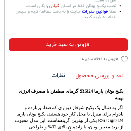
افزوده است.
نصب پکیج بوتان فقط در استان
گیلان
رایگان است.
لطفا
قوانین مقررات
سایت را به دقت مطالعه کرده و سپس
اقدام به خرید کنید.
افزودن به سبد خرید
افزودن به علاقه مندی ها
نظرات
نقد و بررسی محصول
پکیج بوتان پارما 24
RSi
؛ گرمای مطمئن با مصرف انرژی
بهینه
اگر به دنبال یک پکیج شوفاژ دیواری کم‌صدا، پربازده و
بادوام برای منزل یا محل کار خود هستید، پکیج بوتان پارما
24
RSi Digital
یکی از بهترین گزینه‌هاست. این مدل محبوب
از برند معتبر بوتان، با راندمان بالای 92% و طراحی