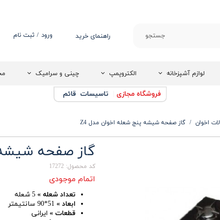
ورود
/
ثبت نام
جستجو
راهنمای خرید
حساب کاربری من
تغییر گذر واژه
لوازم آشپزخانه
الکتروپمپ
چینی و سرامیک
مج
سفارشات
فروشگاه مجازی
|
تاسیسات قائم
خروج از حساب
کاربری
ت اخوان
گاز صفحه شیشه پنج شعله اخوان مدل Z4
گاز صفحه شیشه پ
کد محصول: 17272
اتمام موجودی
تعداد شعله »
5 شعله
ابعاد »
51*90 سانتیمتر
قطعات »
ایرانی