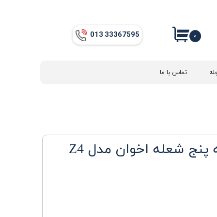
013​​​​​​​ 33367595
۰
له
تماس با ما
نج شعله اخوان مدل Z4