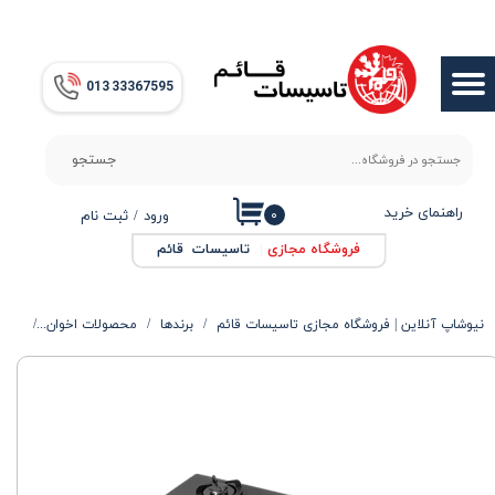
حساب کاربری من
013​​​​​​​ 33367595
تغییر گذر واژه
سفارشات
جستجو
خروج از حساب کاربری
راهنمای خرید
۰
ورود
/
ثبت نام
فروشگاه مجازی
|
تاسیسات قائم
نیوشاپ آنلاین | فروشگاه مجازی تاسیسات قائم
برندها
محصولات اخوان
گاز ص