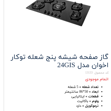
گاز صفحه شیشه پنج شعله توکار
اخوان مدل 24GIS
کد محصول: 13133
اتمام موجودی
تعداد شعله »
5 شعله
ابعاد »
50*86 سانتیمتر
قطعات »
ایتالیایی
ولوم »
باکالیت
ترموکوپل »
دارد