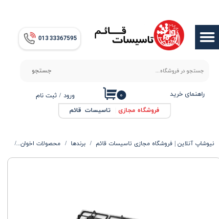
حساب کاربری من
013​​​​​​​ 33367595
تغییر گذر واژه
سفارشات
جستجو
خروج از حساب کاربری
راهنمای خرید
۰
ورود
/
ثبت نام
فروشگاه مجازی
|
تاسیسات قائم
نیوشاپ آنلاین | فروشگاه مجازی تاسیسات قائم
برندها
محصولات اخوان
گاز ص