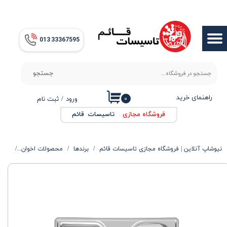
حساب کاربری من
013​​​​​​​ 33367595
تغییر گذر واژه
سفارشات
جستجو
خروج از حساب کاربری
راهنمای خرید
۰
ورود
/
ثبت نام
فروشگاه مجازی
|
تاسیسات قائم
نیوشاپ آنلاین | فروشگاه مجازی تاسیسات قائم
برندها
محصولات اخوان
سینک ت