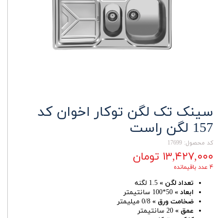
سینک تک لگن توکار اخوان کد
157 لگن راست
کد محصول: 17699
۱۳,۴۲۷,۰۰۰ تومان
۴ عدد باقیمانده
تعداد لگن »
1.5 لگنه
ابعاد »
50*100 سانتیمتر
ضخامت ورق »
0/8 میلیمتر
عمق »
20 سانتیمتر