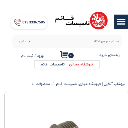
حساب کاربری من
013​​​​​​​ 33367595
تغییر گذر واژه
سفارشات
جستجو
خروج از حساب کاربری
راهنمای خرید
۰
ورود
/
ثبت نام
فروشگاه مجازی
|
تاسیسات قائم
نیوشاپ آنلاین | فروشگاه مجازی تاسیسات قائم
محصولات
الکتروپمپ ها
تبد