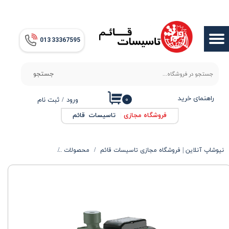
حساب کاربری من
013​​​​​​​ 33367595
تغییر گذر واژه
سفارشات
جستجو
خروج از حساب کاربری
راهنمای خرید
۰
ورود
/
ثبت نام
فروشگاه مجازی
|
تاسیسات قائم
نیوشاپ آنلاین | فروشگاه مجازی تاسیسات قائم
محصولات
الکتروپمپ ها
پمپ بش