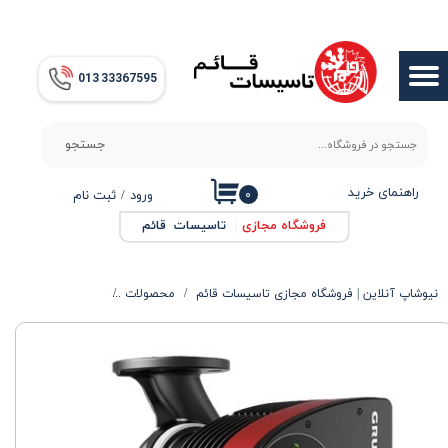
حساب کاربری من
013​​​​​​​ 33367595
تغییر گذر واژه
سفارشات
جستجو
خروج از حساب کاربری
راهنمای خرید
۰
ورود
/
ثبت نام
فروشگاه مجازی
|
تاسیسات قائم
نیوشاپ آنلاین | فروشگاه مجازی تاسیسات قائم
محصولات
الکتروپمپ ها
پمپ 