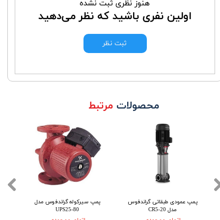
هنوز نظری ثبت نشده
اولین نفری باشید که نظر می‌دهید
ثبت نظر
محصولات
مرتبط
پمپ عمودی طبقاتی گراندفوس
پمپ سیرکوله گراندفوس مدل
پم
مدل CR5-20
UPS25-80