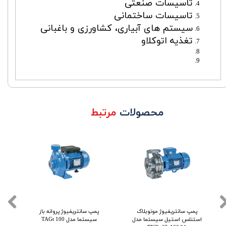
تاسیسات صنعتی
تاسیسات ساختمانی
سیستم های آبیاری، کشاورزی و باغبانی
تغذیه اتوکلاو
محصولات
مرتبط
پمپ سانتریفیوژ مونوبلاک
پمپ سانتریفیوژ پروانه باز
استنلس استیل سیستما مدل
سیستما مدل TAGt 100