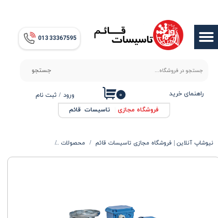
حساب کاربری من
013​​​​​​​ 33367595
تغییر گذر واژه
سفارشات
جستجو
خروج از حساب کاربری
راهنمای خرید
۰
ورود
/
ثبت نام
فروشگاه مجازی
|
تاسیسات قائم
نیوشاپ آنلاین | فروشگاه مجازی تاسیسات قائم
محصولات
الکتروپمپ ها
پمپ