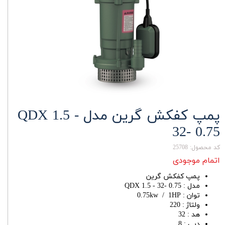
پمپ کفکش گرین مدل QDX 1.5 -
32- 0.75
کد محصول: 25708
اتمام موجودی
پمپ کفکش گرین
مدل : QDX 1.5 - 32- 0.75
توان : 0.75kw / 1HP
ولتاژ : 220
هد : 32
دبی : 8