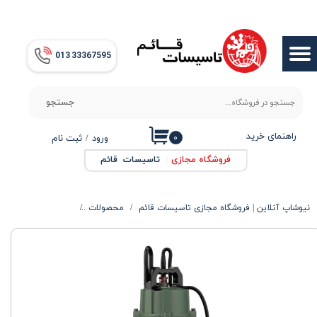
حساب کاربری من
013​​​​​​​ 33367595
تغییر گذر واژه
سفارشات
جستجو
خروج از حساب کاربری
راهنمای خرید
۰
ورود
/
ثبت نام
فروشگاه مجازی
|
تاسیسات قائم
نیوشاپ آنلاین | فروشگاه مجازی تاسیسات قائم
محصولات
الکتروپمپ ها
پمپ 