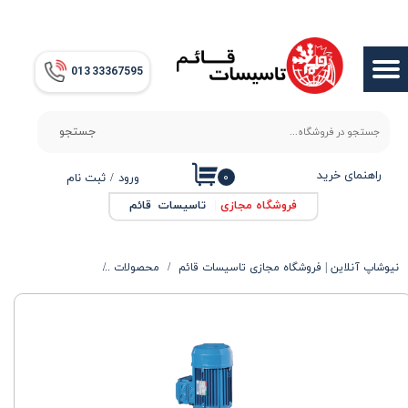
حساب کاربری من
013​​​​​​​ 33367595
تغییر گذر واژه
سفارشات
جستجو
خروج از حساب کاربری
راهنمای خرید
۰
ورود
/
ثبت نام
فروشگاه مجازی
|
تاسیسات قائم
نیوشاپ آنلاین | فروشگاه مجازی تاسیسات قائم
محصولات
الکتروپمپ ها
پمپ 