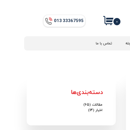
013​​​​​​​ 33367595
۰
له
تماس با ما
دسته‌بندی‌ها
مقالات
(۶۵)
اخبار
(۱۴)