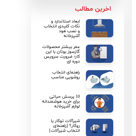
​اخرین مطالب
ابعاد استاندارد و
نکات کلیدی انتخاب
و نصب هود
آشپزخانه
عمر بیشتر محصولات
گازسوز بوتان با این
کار؛ ضرورت سرویس
دوره ای
راهنمای انتخاب
روشویی مناسب
10 پرسش حیاتی
برای خرید هوشمندانه
لوازم آشپزخانه
شیرآلات توکار یا
روکار؟ [راهنمای
انتخاب شیرآلات]