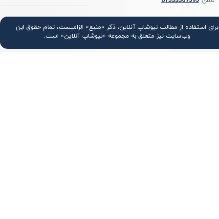
تلفن:
3367595
0133
برای استفاده از مطالب نیوشاپ آنلاین، ذکر «منبع» الزامیست، تمام حقوق اين
وب‌سايت نیز متعلق به مجموعه «نیوشاپ آنلاین» است.