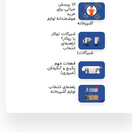
10 پرسش
حیاتی برای
خرید
هوشمندانه لوازم
آشپزخانه
شیرآلات توکار
یا روکار؟
[راهنمای
انتخاب
شیرآلات]
قطعات مهم
پکیج و آبگرمکن
[ضروری]
راهنمای انتخاب
لوازم آشپرخانه