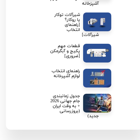
آشپزخانه
شیرآلات توکار
یا روکار؟
[راهنمای
انتخاب
شیرآلات]
قطعات مهم
پکیج و آبگرمکن
[ضروری]
راهنمای انتخاب
لوازم آشپرخانه
جدول زمانبندی
جام جهانی 2026
+ به وقت ایران
(بروزرسانی
جدید)
★
★