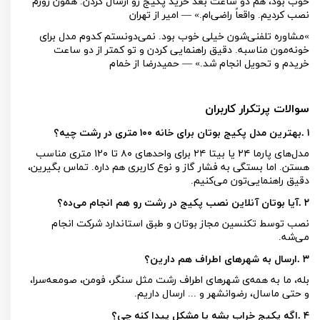
خوب بود، هم دو ساعت بعد خرید پکیج رو ارسال کردن. همون روزم
نصب کردیم. واقعاً راضی‌ام.» — امیر از تهران
«
مشاوره تلفنی‌شون خیلی خوب بود. نمی‌دونستم کدوم مدل برای
خونه‌مون مناسبه. دقیق راهنمایی کردن و تو کمتر از دو ساعت
خریدم و تحویل انجام شد.» — حمیدرضا از خمام
سوالات پرتکرار کاربران
۱
.
بهترین مدل پکیج بوتان برای خانه
۱۰۰
متری در رشت چیه؟
مدل‌های پارما
۲۴
یا بیتا
۲۴
برای واحدهای
۸۰
تا
۱۲۰
متری مناسب
هستن. اما بستگی به فشار گاز و نوع کاربری هم داره. تماس بگیرین،
دقیق راهنمایی‌تون می‌کنیم
.
۲
.
آیا بوتان آنلاین نصب پکیج در رشت رو هم انجام می‌ده؟
نصب توسط تکنسین مجاز بوتان و طبق استاندارد شرکت انجام
می‌شه
.
۳
.
ارسال به شهرهای اطراف هم دارین؟
بله، ما به همه‌ی شهرهای اطراف رشت مثل سنگر، فومن، صومعه‌سرا،
و حتی ماسال، رضوانشهر و ... ارسال داریم
.
۴
.
اگه پکیج خراب بشه یا مشکل پیدا کنه چی؟