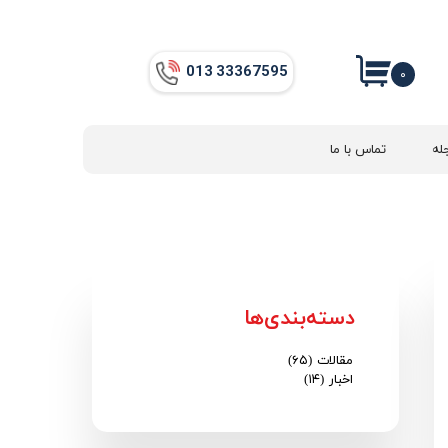
013​​​​​​​ 33367595
۰
له
تماس با ما
دسته‌بندی‌ها
مقالات
(۶۵)
اخبار
(۱۴)