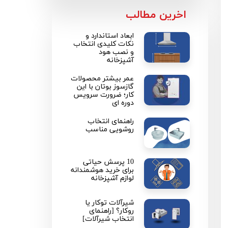
​اخرین مطالب
ابعاد استاندارد و
نکات کلیدی انتخاب
و نصب هود
آشپزخانه
عمر بیشتر محصولات
گازسوز بوتان با این
کار؛ ضرورت سرویس
دوره ای
راهنمای انتخاب
روشویی مناسب
10 پرسش حیاتی
برای خرید هوشمندانه
لوازم آشپزخانه
شیرآلات توکار یا
روکار؟ [راهنمای
انتخاب شیرآلات]