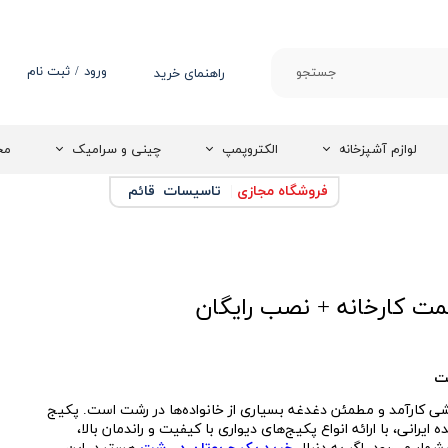
ورود
/
ثبت نام
جستجو
راهنمای خرید
حساب کاربری من
تغییر گذر واژه
لوازم آشپزخانه
الکتروپمپ
چینی و سرامیک
مج
سفارشات
فروشگاه مجازی
|
تاسیسات قائم
خروج از حساب
کاربری
مت کارخانه + نصب رایگان
شت
 کارآمد و مطمئن دغدغه بسیاری از خانواده‌ها در رشت است. پکیج
ایرانی، با ارائه انواع پکیج‌های دیواری با کیفیت و راندمان بالا،