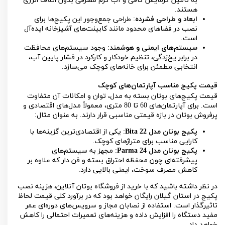
به تأمین گرمایش کافی و آب گرم مصرفی بدون اتلاف انرژی
هستند.
ابعاد و طراحی فشرده
: طراحی جمع‌وجور این پکیج‌ها برای
نصب در فضاهای محدود مانند کابینت‌های آشپزخانه ایده‌آل
است.
سیستم‌های ایمنی و هوشمند
: وجود سیستم‌های محافظت
در برابر یخ‌زدگی، تنظیم خودکار و کارکرد در فشار پایین آب،
انتخابی مطمئن برای خانه‌های کوچک می‌سازد.
قیمت پکیج مناسب آپارتمان‌های کوچک
قیمت پکیج‌های بوتان بسته به مدل، توان و امکانات آن متفاوت
است. برای آپارتمان‌های 60 تا 80 متری، معمولاً مدل‌های اقتصادی و
پرفروش بوتان در بازه قیمتی مناسبی قرار دارند. به عنوان مثال:
پکیج بوتان مدل Bita 22
: یکی از اقتصادی‌ترین گزینه‌ها با
کارایی مناسب برای متراژهای کوچک.
پکیج بوتان مدل Parma 24
: مجهز به سیستم‌های
پیشرفته‌ای چون محفظه احتراق بسته و فن دار که علاوه بر
کاهش مصرف سوخت، ایمنی بالایی دارد.
در نظر داشته باشید که با خرید از فروشگاه بوتان آنلاین، هزینه نصب
پکیج در استان گیلان رایگان خواهد بود که در برآورد کلی قیمت لحاظ
تاثیرگذار است. استفاده از نصابان مجاز و سرویس‌های دوره‌ای عمر
مفید دستگاه را افزایش داده و هزینه‌های تعمیرات احتمالی را کاهش
خواهد داد.