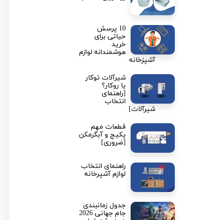
10 پرسش
حیاتی برای
خرید
هوشمندانه لوازم
آشپزخانه
شیرآلات توکار
یا روکار؟
[راهنمای
انتخاب
شیرآلات]
قطعات مهم
پکیج و آبگرمکن
[ضروری]
راهنمای انتخاب
لوازم آشپرخانه
جدول زمانبندی
جام جهانی 2026