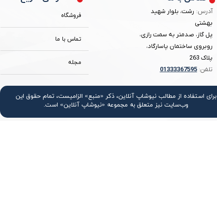
آدرس:
رشت، بلوار شهید
فروشگاه
بهشتی
پل گاز، صدمتر به سمت رازی،
تماس با ما
روبروی ساختمان پاسارگاد،
پلاک 263
مجله
تلفن:
3367595
0133
برای استفاده از مطالب نیوشاپ آنلاین، ذکر «منبع» الزامیست، تمام حقوق اين
وب‌سايت نیز متعلق به مجموعه «نیوشاپ آنلاین» است.