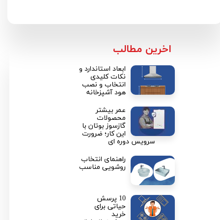
​اخرین مطالب
ابعاد استاندارد و
نکات کلیدی
انتخاب و نصب
هود آشپزخانه
عمر بیشتر
محصولات
گازسوز بوتان با
این کار؛ ضرورت
سرویس دوره ای
راهنمای انتخاب
روشویی مناسب
10 پرسش
حیاتی برای
خرید