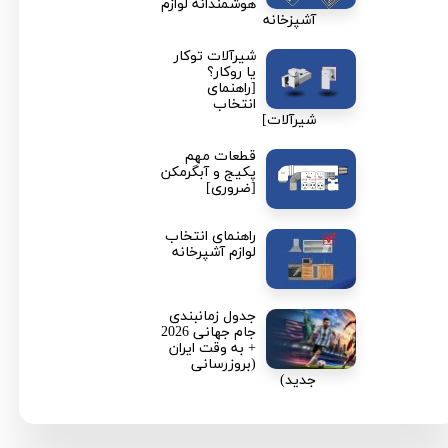
هوشمندانه لوازم
آشپزخانه
شیرآلات توکار
یا روکار؟
[راهنمای
انتخاب
شیرآلات]
قطعات مهم
پکیج و آبگرمکن
[ضروری]
★
★
راهنمای انتخاب
لوازم آشپرخانه
جدول زمانبندی
جام جهانی 2026
+ به وقت ایران
(بروزرسانی
جدید)