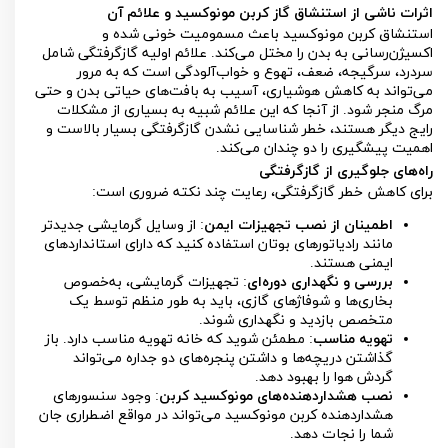
اثرات ناشی از استنشاق گاز کربن مونوکسید و علائم آن
استنشاق کربن مونوکسید باعث مسمومیت خونی شده و
اکسیژن‌رسانی به بدن را مختل می‌کند. علائم اولیه گازگرفتگی شامل
سردرد، سرگیجه، ضعف، تهوع و خواب‌آلودگی است که به مرور
می‌تواند به کاهش هوشیاری، آسیب به بافت‌های حیاتی بدن و حتی
مرگ منجر شود. از آنجا که این علائم شبیه به بسیاری از مشکلات
رایج دیگر هستند، خطر شناسایی نشدن گازگرفتگی بسیار بالاست و
اهمیت پیشگیری را دو چندان می‌کند.
راه‌های جلوگیری از گازگرفتگی
برای کاهش خطر گازگرفتگی، رعایت چند نکته ضروری است:
اطمینان از نصب تجهیزات ایمن
: از وسایل گرمایشی جدیدتر
مانند رادیاتورهای بوتان استفاده کنید که دارای استانداردهای
ایمنی هستند.
بررسی و نگهداری دوره‌ای
: تجهیزات گرمایشی، به‌خصوص
بخاری‌ها و شوفاژهای گازی، باید به طور منظم توسط یک
متخصص بازدید و نگهداری شوند.
تهویه مناسب
: مطمئن شوید که خانه تهویه مناسب دارد. باز
گذاشتن دریچه‌ها و داشتن پنجره‌های دو جداره می‌تواند
گردش هوا را بهبود دهد.
نصب هشداردهنده‌های مونوکسید کربن
: وجود سنسورهای
هشداردهنده کربن مونوکسید می‌تواند در مواقع اضطراری جان
شما را نجات دهد.