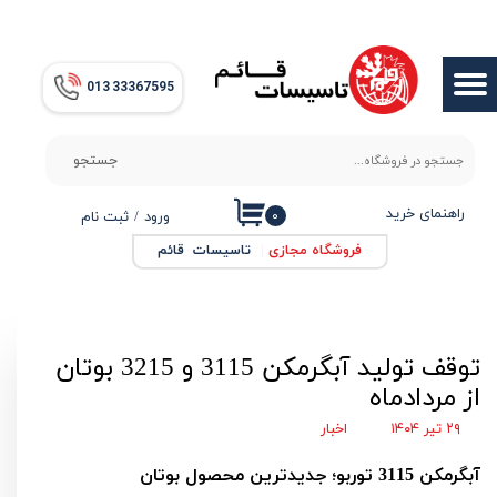
حساب کاربری من
013​​​​​​​ 33367595
تغییر گذر واژه
سفارشات
جستجو
خروج از حساب کاربری
راهنمای خرید
۰
ورود
/
ثبت نام
فروشگاه مجازی
|
تاسیسات قائم
توقف تولید آبگرمکن 3115 و 3215 بوتان
از مردادماه
۲۹ تیر ۱۴۰۴
اخبار
آبگرمکن 3115 توربو؛ جدیدترین محصول بوتان