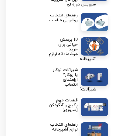
سرویس دوره ای
راهنمای انتخاب
روشویی مناسب
10 پرسش
حیاتی برای
خرید
هوشمندانه لوازم
آشپزخانه
شیرآلات توکار
یا روکار؟
[راهنمای
انتخاب
شیرآلات]
قطعات مهم
پکیج و آبگرمکن
[ضروری]
راهنمای انتخاب
لوازم آشپرخانه