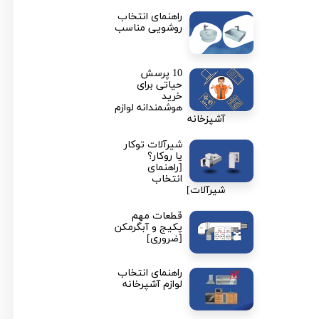
راهنمای انتخاب
روشویی مناسب
10 پرسش
حیاتی برای
خرید
هوشمندانه لوازم
آشپزخانه
شیرآلات توکار
یا روکار؟
[راهنمای
انتخاب
شیرآلات]
قطعات مهم
پکیج و آبگرمکن
[ضروری]
راهنمای انتخاب
لوازم آشپرخانه